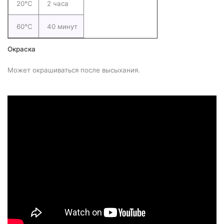
20°С
2 часа
60°С
40 минут
Окраска
Может окрашиваться после высыхания.