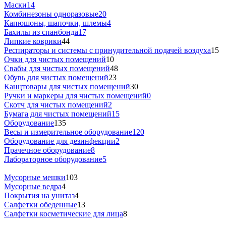
Маски
14
Комбинезоны одноразовые
20
Капюшоны, шапочки, шлемы
4
Бахилы из спанбонда
17
Липкие коврики
44
Респираторы и системы с принудительной подачей воздуха
15
Очки для чистых помещений
10
Свабы для чистых помещений
48
Обувь для чистых помещений
23
Канцтовары для чистых помещений
30
Ручки и маркеры для чистых помещений
0
Скотч для чистых помещений
2
Бумага для чистых помещений
15
Оборудование
135
Весы и измерительное оборудование
120
Оборудование для дезинфекции
2
Прачечное оборудование
8
Лабораторное оборудование
5
Мусорные мешки
103
Мусорные ведра
4
Покрытия на унитаз
4
Салфетки обеденные
13
Салфетки косметические для лица
8