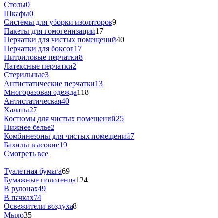
Столы
0
Шкафы
0
Системы для уборки изоляторов
9
Пакеты для гомогенизации
17
Перчатки для чистых помещений
40
Перчатки для боксов
17
Нитриловые перчатки
8
Латексные перчатки
2
Стерильные
3
Антистатические перчатки
13
Многоразовая одежда
118
Антистатическая
40
Халаты
27
Костюмы для чистых помещений
25
Нижнее белье
2
Комбинезоны для чистых помещений
7
Бахилы высокие
19
Смотреть все
Туалетная бумага
69
Бумажные полотенца
124
В рулонах
49
В пачках
74
Освежители воздуха
8
Мыло
35