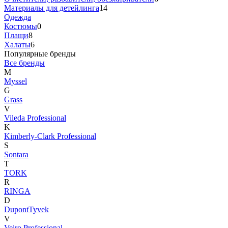
Материалы для детейлинга
14
Одежда
Костюмы
0
Плащи
8
Халаты
6
Популярные бренды
Все бренды
M
Myssel
G
Grass
V
Vileda Professional
K
Kimberly-Clark Professional
S
Sontara
T
TORK
R
RINGA
D
DupontTyvek
V
Veiro Professional