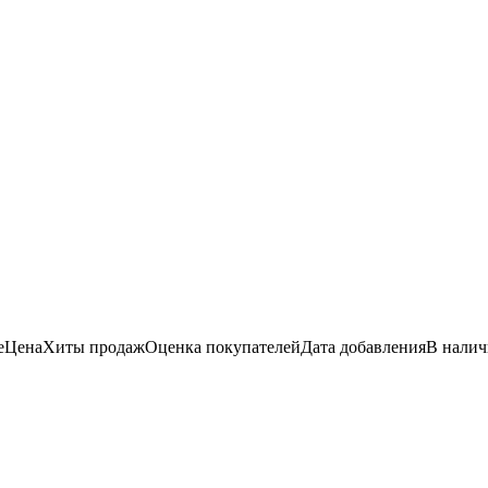
е
Цена
Хиты продаж
Оценка
покупателей
Дата добавления
В нали