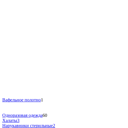
Вафельное полотно
1
Одноразовая одежда
60
Халаты
3
Нарукавники стерильные
2