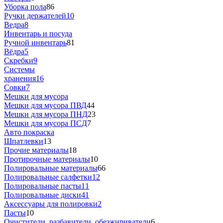
Уборка пола
86
Ручки держателей
10
Ведра
8
Инвентарь и посуда
Ручной инвентарь
81
Вёдра
5
Скребки
9
Системы
хранения
16
Совки
7
Мешки для мусора
Мешки для мусора ПВД
44
Мешки для мусора ПHД
23
Мешки для мусора ПCД
7
Авто покраска
Шпатлевки
13
Прочие материалы
18
Протирочные материалы
10
Полировальные материалы
66
Полировальные салфетки
12
Полировальные пасты
11
Полировальные диски
41
Аксессуары для полировки
2
Пасты
10
Очистители, разбавители, обезжириватели
6