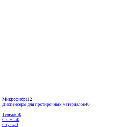
Микрофибра
12
Диспенсеры для протирочных материалов
40
Тележки
0
Скамьи
0
Стулья
0