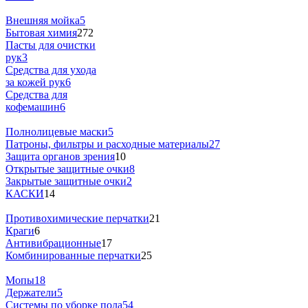
Внешняя мойка
5
Бытовая химия
272
Пасты для очистки
рук
3
Средства для ухода
за кожей рук
6
Средства для
кофемашин
6
Полнолицевые маски
5
Патроны, фильтры и расходные материалы
27
Защита органов зрения
10
Открытые защитные очки
8
Закрытые защитные очки
2
КАСКИ
14
Противохимические перчатки
21
Краги
6
Антивибрационные
17
Комбинированные перчатки
25
Мопы
18
Держатели
5
Системы по уборке пола
54