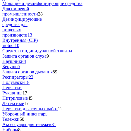
Моющие и дезинфицирующие средства
Для пищевой
промышленности
28
Дезинфицирующие
средства для
пищевых
производств
13
Внутренняя (CIP)
мойка
10
Средства индивидуальной защиты
Защита органов слуха
9
Наушники
4
Беруши
5
Защита органов дыхания
59
Респираторы
22
Полумаски
18
Перчатки
Рукавицы
17
Нитриловые
45
Латексные
17
Перчатки для точных работ
12
Уборочный инвентарь
Тележки
50
Аксессуары для тележек
31
Наборы
8