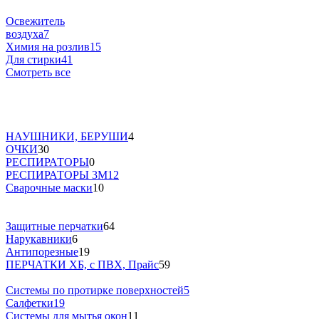
Освежитель
воздуха
7
Химия на розлив
15
Для стирки
41
Смотреть все
НАУШНИКИ, БЕРУШИ
4
ОЧКИ
30
РЕСПИРАТОРЫ
0
РЕСПИРАТОРЫ 3М
12
Сварочные маски
10
Защитные перчатки
64
Нарукавники
6
Антипорезные
19
ПЕРЧАТКИ ХБ, с ПВХ, Прайс
59
Системы по протирке поверхностей
5
Салфетки
19
Системы для мытья окон
11