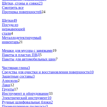
Щетки, сгоны и совки
23
Смотреть все
Протирка поверхностей
24
Щетки
49
Посуда из
нержавеющей
стали
4
Металлодетектируемый
инвентарь
21
Мешки для мусора с завязками
19
Пакеты в пластах ПВД
5
Пакеты для автомобильных шин
7
Чистящая глина
3
Средства для очистки и восстановления поверхности
10
Защитные составы
3
Аэрозоли
2
Лаки
12
Грунты
17
Инструмент и оборудование
33
Электрический инструмент
10
Ручные шлифовальные блоки
2
Промышленные пылесосы
3