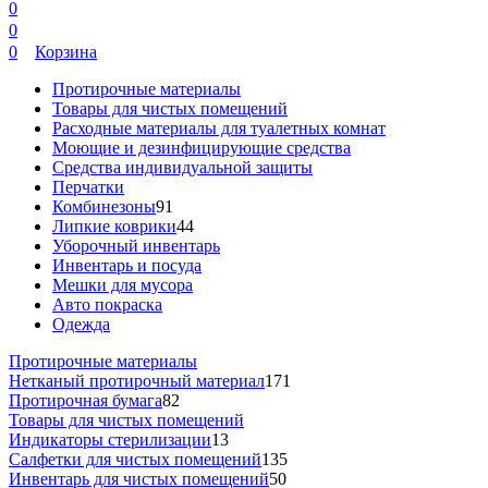
0
0
0
Корзина
Протирочные материалы
Товары для чистых помещений
Расходные материалы для туалетных комнат
Моющие и дезинфицирующие средства
Средства индивидуальной защиты
Перчатки
Комбинезоны
91
Липкие коврики
44
Уборочный инвентарь
Инвентарь и посуда
Мешки для мусора
Авто покраска
Одежда
Протирочные материалы
Нетканый протирочный материал
171
Протирочная бумага
82
Товары для чистых помещений
Индикаторы стерилизации
13
Салфетки для чистых помещений
135
Инвентарь для чистых помещений
50