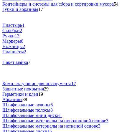
Контейнеры и системы для сбора и сортировки мусора
54
Губки и абразивы
17
Пластырь
1
Скребки
2
Ручки
13
Маркеры
6
Ножницы
2
Планшеты
2
Пакет-майка
7
Комплектующие для инструмента
17
Защитные покрытия
29
Герметики и клеи
19
Абразивы
38
Шлифовальные рулоны
6
Шлифовальные полосы
8
Шлифовальные мини-диски
1
Шлифовальные материалы на поролоновой основе
3
Шлифовальные материалы на нетканой основе
3
Шлифовальные диски
15