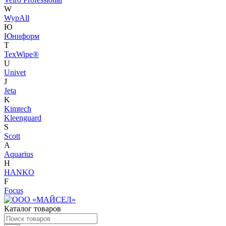
W
WypAll
Ю
Юниформ
T
TexWipe®
U
Univet
J
Jeta
K
Kimtech
Kleenguard
S
Scott
A
Aquarius
H
HANKO
F
Focus
Каталог товаров