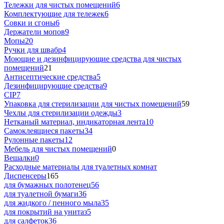
Тележки для чистых помещений
6
Комплектующие для тележек
6
Совки и сгоны
6
Держатели мопов
9
Мопы
20
Ручки для швабр
4
Моющие и дезинфицирующие средства для чистых
помещений
21
Антисептические средства
5
Дезинфицирующие средства
9
CIP
7
Упаковка для стерилизации для чистых помещений
59
Чехлы для стерилизации одежды
3
Нетканый материал, индикаторная лента
10
Самоклеящиеся пакеты
34
Рулонные пакеты
12
Мебель для чистых помещений
0
Вешалки
0
Расходные материалы для туалетных комнат
Диспенсеры
165
для бумажных полотенец
56
для туалетной бумаги
36
для жидкого / пенного мыла
35
для покрытий на унитаз
5
для салфеток
36