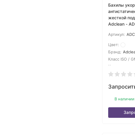
Бахилы уко
антистатиче
жесткой по
Adclean - A
Артикул:
ADC
Цвет:
Брэнд:
Adcle
Класс ISO / G
Кол-во в упак
Запросит
В наличии
Запр