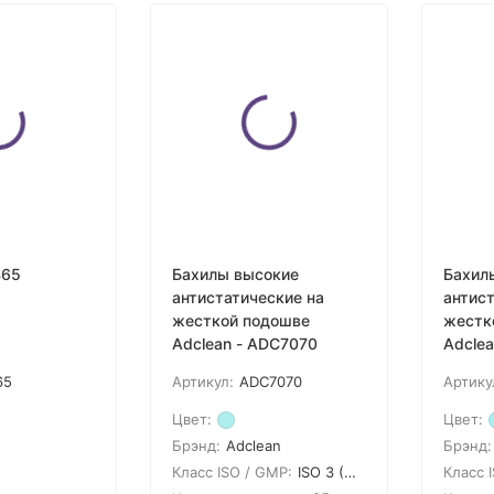
покупателей
465
Бахилы высокие
Бахил
антистатические на
антист
жесткой подошве
жестк
Adclean - ADC7070
Adcle
65
Артикул:
ADC7070
Артику
Цвет:
Цвет:
Брэнд:
Adclean
Брэнд:
Класс ISO / GMP:
ISO 3 (GMP A)
Класс 