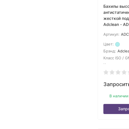
Бахилы выс
антистатиче
жесткой по
Adclean - A
Артикул:
ADC
Цвет:
Брэнд:
Adcle
Класс ISO / G
Кол-во в упак
Запросит
В наличии
Запр