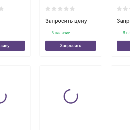
Кол-во в упаковке:
25
Кол-во
Запросить цену
Запр
В наличии
В н
рзину
Запросить