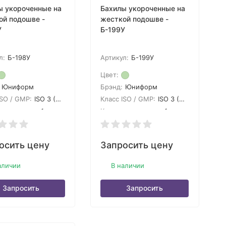
ы укороченные на
Бахилы укороченные на
ой подошве -
жесткой подошве -
У
Б-199У
л:
Б-198У
Артикул:
Б-199У
Цвет:
Юниформ
Брэнд:
Юниформ
ISO / GMP:
ISO 3 (GMP A)
Класс ISO / GMP:
ISO 3 (GMP A)
 в упаковке:
1
Кол-во в упаковке:
1
осить цену
Запросить цену
аличии
В наличии
Запросить
Запросить