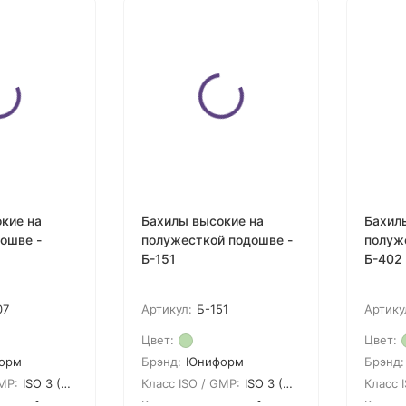
кие на
Бахилы высокие на
Бахил
ошве -
полужесткой подошве -
полуж
Б-151
Б-402
07
Артикул:
Б-151
Артику
Цвет:
Цвет:
орм
Брэнд:
Юниформ
Брэнд:
MP:
ISO 3 (GMP A)
Класс ISO / GMP:
ISO 3 (GMP A)
Класс 
овке:
1
Кол-во в упаковке:
1
Кол-во