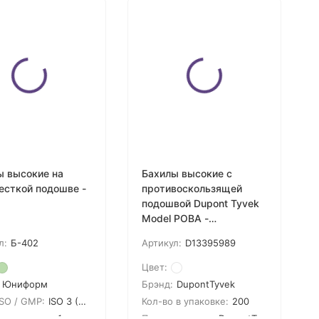
ы высокие на
Бахилы высокие с
есткой подошве -
противоскользящей
подошвой Dupont Tyvek
Model POBA -
D13395989
л:
Б-402
Артикул:
D13395989
Цвет:
Юниформ
Брэнд:
DupontTyvek
ISO / GMP:
ISO 3 (GMP A)
Кол-во в упаковке:
200
 в упаковке:
1
Производитель:
DupontTyvek