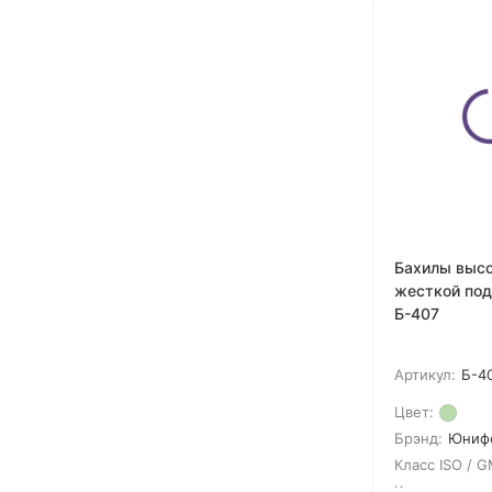
Бахилы высо
жесткой под
Б-407
Артикул:
Б-4
Цвет:
Брэнд:
Юниф
Класс ISO / G
Кол-во в упак