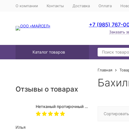
О компании
Контакты
Доставка
Оплата
Нов
+7 (985) 767-0
Заказать з
Каталог товаров
Главная
Това
Бахил
Отзывы о товарах
Нетканый протирочный материал Myssel XB115, 1 рул. х 400 л, 32 х 34 см, синий -323415
Сортировать
Илья