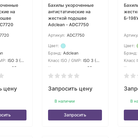
роченные
Бахилы укороченные
Бахил
ские на
антистатические на
жестк
дошве
жесткой подошве
Б-198
DC7720
Adclean - ADC7750
7720
Артикул:
ADC7750
Артику
Цвет:
Цвет:
an
Брэнд:
Adclean
Брэнд:
MP:
ISO 3 (GMP A)
Класс ISO / GMP:
ISO 3 (GMP A)
Класс 
овке:
25
Кол-во в упаковке:
25
Кол-во
ь цену
Запросить цену
Запр
В наличии
В н
осить
Запросить