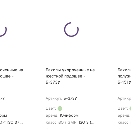
оченные на
Бахилы укороченные на
Бахил
ошве -
жесткой подошве -
полуж
Б-373У
Б-151
17У
Артикул:
Б-373У
Артику
Цвет:
Цвет:
орм
Брэнд:
Юниформ
Брэнд:
MP:
ISO 3 (GMP A)
Класс ISO / GMP:
ISO 3 (GMP A)
Класс 
овке:
1
Кол-во в упаковке:
1
Кол-во