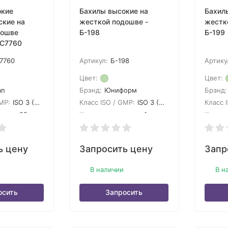
окие
Бахилы высокие на
Бахил
ские на
жесткой подошве -
жестк
дошве
Б-198
Б-199
DC7760
7760
Артикул:
Б-198
Артику
Цвет:
Цвет:
an
Брэнд:
Юниформ
Брэнд:
MP:
ISO 3 (GMP A)
Класс ISO / GMP:
ISO 3 (GMP A)
Класс 
овке:
25
Кол-во в упаковке:
1
Кол-во
ь цену
Запросить цену
Запр
В наличии
В н
осить
Запросить