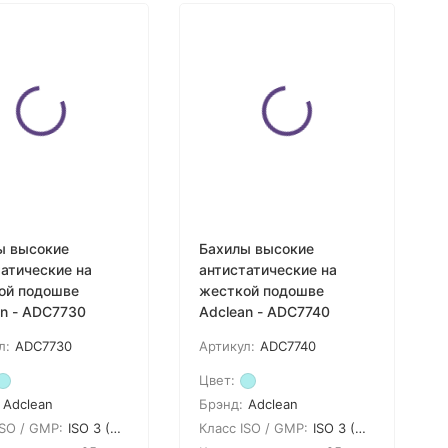
ы высокие
Бахилы высокие
атические на
антистатические на
ой подошве
жесткой подошве
an - ADC7730
Adclean - ADC7740
л:
ADC7730
Артикул:
ADC7740
Цвет:
Adclean
Брэнд:
Adclean
ISO / GMP:
ISO 3 (GMP A)
Класс ISO / GMP:
ISO 3 (GMP A)