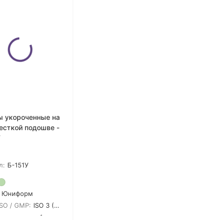
ы укороченные на
есткой подошве -
У
л:
Б-151У
Юниформ
ISO / GMP:
ISO 3 (GMP A)
 в упаковке:
1