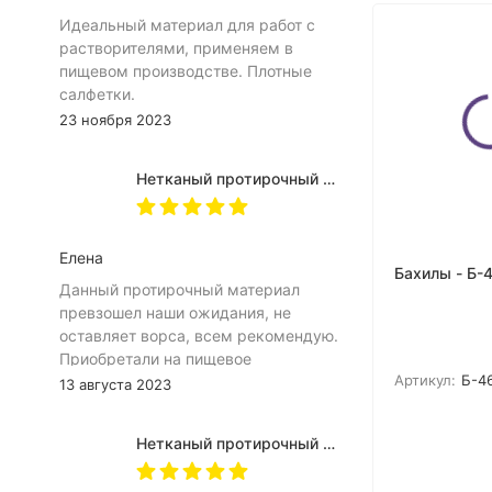
Идеальный материал для работ с
растворителями, применяем в
пищевом производстве. Плотные
салфетки.
23 ноября 2023
Нетканый протирочный материал Myssel SG60, 1 рул. х 500 л, 32 х 34 см, бирюзовый - 323419
Елена
Бахилы - Б-
Данный протирочный материал
превзошел наши ожидания, не
оставляет ворса, всем рекомендую.
Приобретали на пищевое
Артикул:
Б-4
производство. Так же хочу
13 августа 2023
отметить, отличный сервис и
поддержку со стороны персонала.
Нетканый протирочный материал Myssel XW80, 1 рул. х 62 л, 26 х 22.8 см, белый -232680