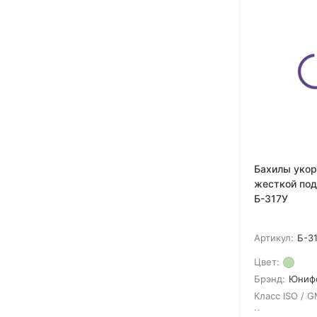
Бахилы укор
жесткой под
Б-317У
Артикул:
Б-3
Цвет:
Брэнд:
Юниф
Класс ISO / G
Кол-во в упак