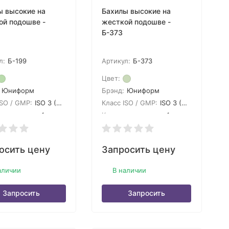
ы высокие на
Бахилы высокие на
ой подошве -
жесткой подошве -
Б-373
л:
Б-199
Артикул:
Б-373
Цвет:
Юниформ
Брэнд:
Юниформ
ISO / GMP:
ISO 3 (GMP A)
Класс ISO / GMP:
ISO 3 (GMP A)
 в упаковке:
1
Кол-во в упаковке:
1
осить цену
Запросить цену
аличии
В наличии
Запросить
Запросить