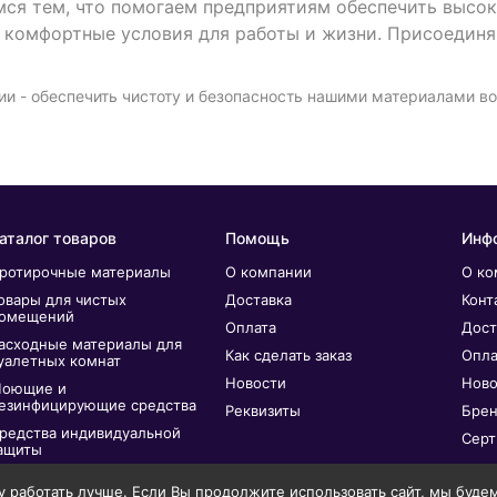
тем, что помогаем предприятиям обеспечить высокий
 комфортные условия для работы и жизни. Присоединяй
и - обеспечить чистоту и безопасность нашими материалами во
аталог товаров
Помощь
Инф
ротирочные материалы
О компании
О ко
овары для чистых
Доставка
Конт
омещений
Оплата
Дост
асходные материалы для
Как сделать заказ
Опла
уалетных комнат
Новости
Ново
оющие и
езинфицирующие средства
Реквизиты
Бре
редства индивидуальной
Серт
ащиты
ерчатки
 работать лучше. Если Вы продолжите использовать сайт, мы будем с