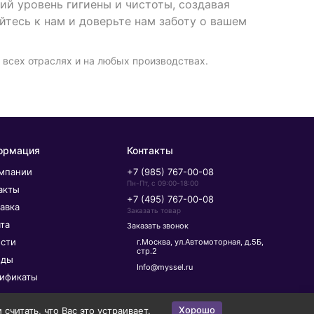
 уровень гигиены и чистоты, создавая
тесь к нам и доверьте нам заботу о вашем
 всех отраслях и на любых производствах.
ормация
Контакты
мпании
+7 (985) 767-00-08
Пн-Пт, с 09:00-18:00
акты
+7 (495) 767-00-08
авка
Заказать товар
та
Заказать звонок
сти
г.Москва, ул.Автомоторная, д.5Б,
стр.2
нды
Info@myssel.ru
ификаты
Хорошо
читать, что Вас это устраивает.