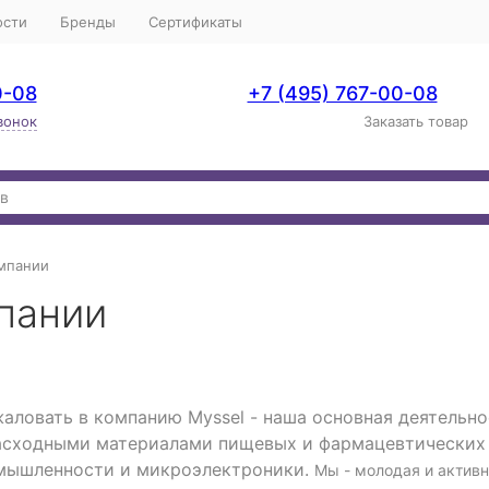
ости
Бренды
Сертификаты
0-08
+7 (495) 767-00-08
вонок
Заказать товар
мпании
пании
овать в компанию Myssel - наша основная деятельно
асходными материалами пищевых и фармацевтических 
мышленности и микроэлектроники.
Мы - молодая и актив