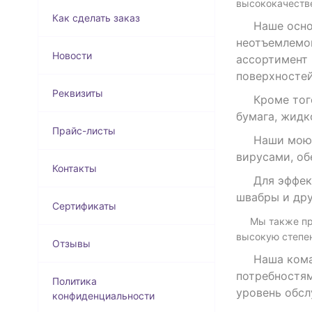
высококачестве
Как сделать заказ
Наше основн
неотъемлемой
Новости
ассортимент 
поверхностей
Реквизиты
Кроме того, 
бумага, жидк
Прайс-листы
Наши моющие
вирусами, об
Контакты
Для эффектив
швабры и дру
Сертификаты
Мы также пред
высокую степен
Отзывы
Наша команд
потребностям
Политика
уровень обсл
конфиденциальности