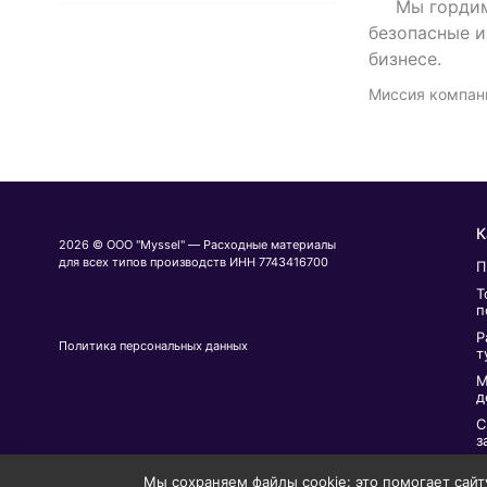
Мы гордимся 
безопасные и
бизнесе.
Миссия компани
К
2026 © ООО "Myssel" — Расходные материалы
для всех типов производств ИНН 7743416700
П
Т
п
Р
Политика персональных данных
т
М
д
С
з
П
Мы сохраняем файлы cookie: это помогает сайту