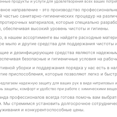
нные продукты и услуги для удовлетворения всех ваших потре
ое направление - это производство профессиональны
 частью санитарно-гигиенических процедур на разли
протирочных материалов, которые специально разраб
, обеспечивая высокий уровень чистоты и гигиены.
в нашем ассортименте вы найдете расходные материа
ое мыло и другие средства для поддержания чистоты 
 и дезинфицирующие средства являются надежными
еспечивая безопасные и гигиеничные условия на рабоч
ной уборки и поддержания порядка у нас есть в нали
гие приспособления, которые позволяют легко и быстр
лагаем надежную защиту для ваших рук в виде нитриловых и л
ь защиты, комфорт и удобство при работе с химическими веще
а профессионалов всегда готова помочь вам выбрат
. Мы стремимся установить долгосрочное сотрудниче
уживания и конкурентоспособные цены.