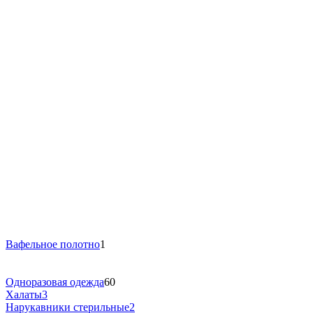
Вафельное полотно
1
Одноразовая одежда
60
Халаты
3
Нарукавники стерильные
2