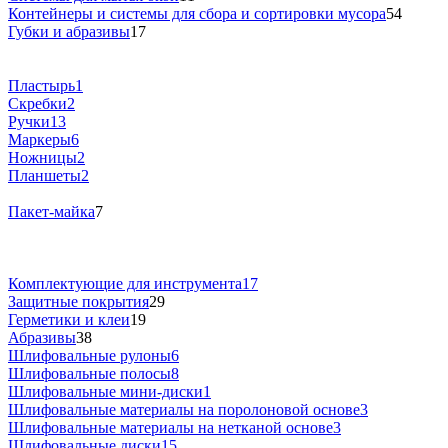
Контейнеры и системы для сбора и сортировки мусора
54
Губки и абразивы
17
Пластырь
1
Скребки
2
Ручки
13
Маркеры
6
Ножницы
2
Планшеты
2
Пакет-майка
7
Комплектующие для инструмента
17
Защитные покрытия
29
Герметики и клеи
19
Абразивы
38
Шлифовальные рулоны
6
Шлифовальные полосы
8
Шлифовальные мини-диски
1
Шлифовальные материалы на поролоновой основе
3
Шлифовальные материалы на нетканой основе
3
Шлифовальные диски
15