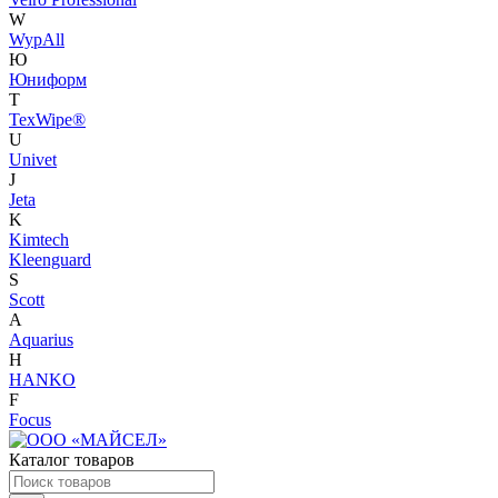
W
WypAll
Ю
Юниформ
T
TexWipe®
U
Univet
J
Jeta
K
Kimtech
Kleenguard
S
Scott
A
Aquarius
H
HANKO
F
Focus
Каталог товаров