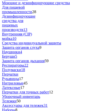
Моющие и дезинфицирующие средства
Для пищевой
промышленности
28
Дезинфицирующие
средства для
пищевых
производств
13
Внутренняя (CIP)
мойка
10
Средства индивидуальной защиты
Защита органов слуха
9
Наушники
4
Беруши
5
Защита органов дыхания
59
Респираторы
22
Полумаски
18
Перчатки
Рукавицы
17
Нитриловые
45
Латексные
17
Перчатки для точных работ
12
Уборочный инвентарь
Тележки
50
Аксессуары для тележек
31
Наборы
8