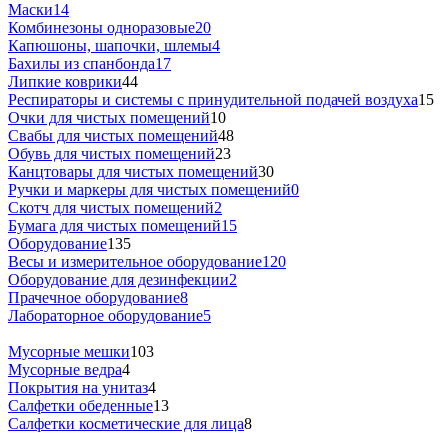
Маски
14
Комбинезоны одноразовые
20
Капюшоны, шапочки, шлемы
4
Бахилы из спанбонда
17
Липкие коврики
44
Респираторы и системы с принудительной подачей воздуха
15
Очки для чистых помещений
10
Свабы для чистых помещений
48
Обувь для чистых помещений
23
Канцтовары для чистых помещений
30
Ручки и маркеры для чистых помещений
0
Скотч для чистых помещений
2
Бумага для чистых помещений
15
Оборудование
135
Весы и измерительное оборудование
120
Оборудование для дезинфекции
2
Прачечное оборудование
8
Лабораторное оборудование
5
Мусорные мешки
103
Мусорные ведра
4
Покрытия на унитаз
4
Салфетки обеденные
13
Салфетки косметические для лица
8