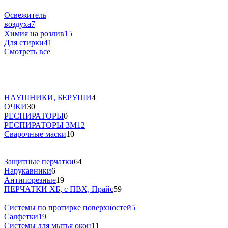
Освежитель
воздуха
7
Химия на розлив
15
Для стирки
41
Смотреть все
НАУШНИКИ, БЕРУШИ
4
ОЧКИ
30
РЕСПИРАТОРЫ
0
РЕСПИРАТОРЫ 3М
12
Сварочные маски
10
Защитные перчатки
64
Нарукавники
6
Антипорезные
19
ПЕРЧАТКИ ХБ, с ПВХ, Прайс
59
Системы по протирке поверхностей
5
Салфетки
19
Системы для мытья окон
11