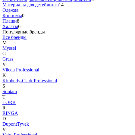
Материалы для детейлинга
14
Одежда
Костюмы
0
Плащи
8
Халаты
6
Популярные бренды
Все бренды
M
Myssel
G
Grass
V
Vileda Professional
K
Kimberly-Clark Professional
S
Sontara
T
TORK
R
RINGA
D
DupontTyvek
V
Veiro Professional