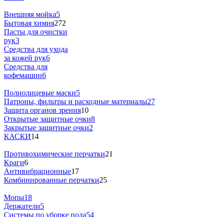
Внешняя мойка
5
Бытовая химия
272
Пасты для очистки
рук
3
Средства для ухода
за кожей рук
6
Средства для
кофемашин
6
Полнолицевые маски
5
Патроны, фильтры и расходные материалы
27
Защита органов зрения
10
Открытые защитные очки
8
Закрытые защитные очки
2
КАСКИ
14
Противохимические перчатки
21
Краги
6
Антивибрационные
17
Комбинированные перчатки
25
Мопы
18
Держатели
5
Системы по уборке пола
54