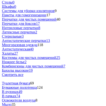
Столы
0
Шкафы
0
Системы для уборки изоляторов
9
Пакеты для гомогенизации
17
Перчатки для чистых помещений
40
Перчатки для боксов
17
Нитриловые перчатки
8
Латексные перчатки
2
Стерильные
3
Антистатические перчатки
13
Многоразовая одежда
118
Антистатическая
40
Халаты
27
Костюмы для чистых помещений
25
Нижнее белье
2
Комбинезоны для чистых помещений
7
Бахилы высокие
19
Смотреть все
Туалетная бумага
69
Бумажные полотенца
124
В рулонах
49
В пачках
74
Освежители воздуха
8
Мыло
35