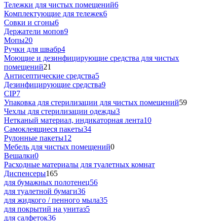
Тележки для чистых помещений
6
Комплектующие для тележек
6
Совки и сгоны
6
Держатели мопов
9
Мопы
20
Ручки для швабр
4
Моющие и дезинфицирующие средства для чистых
помещений
21
Антисептические средства
5
Дезинфицирующие средства
9
CIP
7
Упаковка для стерилизации для чистых помещений
59
Чехлы для стерилизации одежды
3
Нетканый материал, индикаторная лента
10
Самоклеящиеся пакеты
34
Рулонные пакеты
12
Мебель для чистых помещений
0
Вешалки
0
Расходные материалы для туалетных комнат
Диспенсеры
165
для бумажных полотенец
56
для туалетной бумаги
36
для жидкого / пенного мыла
35
для покрытий на унитаз
5
для салфеток
36