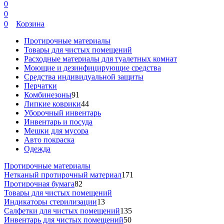
0
0
0
Корзина
Протирочные материалы
Товары для чистых помещений
Расходные материалы для туалетных комнат
Моющие и дезинфицирующие средства
Средства индивидуальной защиты
Перчатки
Комбинезоны
91
Липкие коврики
44
Уборочный инвентарь
Инвентарь и посуда
Мешки для мусора
Авто покраска
Одежда
Протирочные материалы
Нетканый протирочный материал
171
Протирочная бумага
82
Товары для чистых помещений
Индикаторы стерилизации
13
Салфетки для чистых помещений
135
Инвентарь для чистых помещений
50