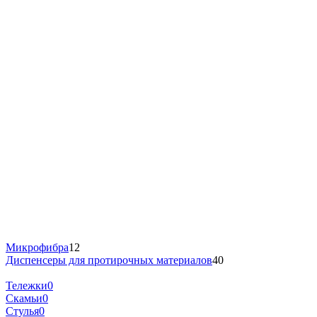
Микрофибра
12
Диспенсеры для протирочных материалов
40
Тележки
0
Скамьи
0
Стулья
0