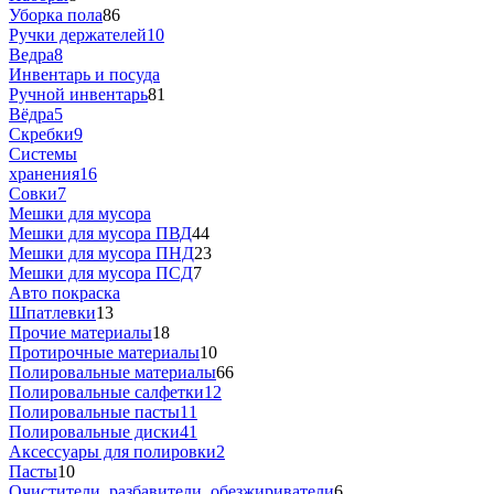
Уборка пола
86
Ручки держателей
10
Ведра
8
Инвентарь и посуда
Ручной инвентарь
81
Вёдра
5
Скребки
9
Системы
хранения
16
Совки
7
Мешки для мусора
Мешки для мусора ПВД
44
Мешки для мусора ПHД
23
Мешки для мусора ПCД
7
Авто покраска
Шпатлевки
13
Прочие материалы
18
Протирочные материалы
10
Полировальные материалы
66
Полировальные салфетки
12
Полировальные пасты
11
Полировальные диски
41
Аксессуары для полировки
2
Пасты
10
Очистители, разбавители, обезжириватели
6