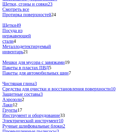
Щетки, сгоны и совки
23
Смотреть все
Протирка поверхностей
24
Щетки
49
Посуда из
нержавеющей
стали
4
Металлодетектируемый
инвентарь
21
Мешки для мусора с завязками
19
Пакеты в пластах ПВД
5
Пакеты для автомобильных шин
7
Чистящая глина
3
Средства для очистки и восстановления поверхности
10
Защитные составы
3
Аэрозоли
2
Лаки
12
Грунты
17
Инструмент и оборудование
33
Электрический инструмент
10
Ручные шлифовальные блоки
2
Промышленные пылесосы
3