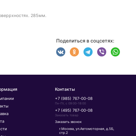
поверрхностях. 285мм.
Поделиться в соцсетях:
ормация
Контакты
мпании
+7 (985) 767-00-08
Пн-Пт, с 09:00-18:00
акты
+7 (495) 767-00-08
авка
Заказать товар
та
Заказать звонок
сти
г.Москва, ул.Автомоторная, д.5Б,
стр.2