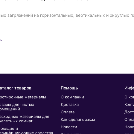
ных загрязнений на горизонтальных, вертикальных и округлых 
ь
аталог товаров
Помощь
Инф
ротирочные материалы
О компании
О ко
овары для чистых
Доставка
Конт
омещений
Оплата
Дост
асходные материалы для
Как сделать заказ
Опла
уалетных комнат
Новости
Ново
оющие и
езинфицирующие средства