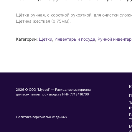
Щётка ручная, с короткой рукояткой, для очистки слож
Щетина жесткая (0.75мм).
Категории:
Щетки
,
Инвентарь и посуда
,
Ручной инвентар
К
2026 © ООО "Myssel" — Расходные материалы
для всех типов производств ИНН 7743416700
П
Т
п
Р
Политика персональных данных
т
М
д