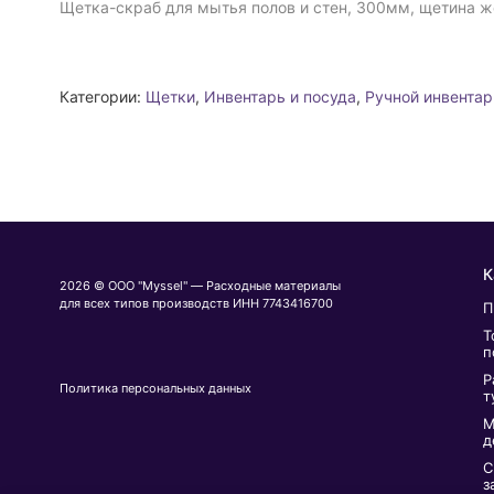
Щетка-скраб для мытья полов и стен, 300мм, щетина же
Категории:
Щетки
,
Инвентарь и посуда
,
Ручной инвентар
К
2026 © ООО "Myssel" — Расходные материалы
для всех типов производств ИНН 7743416700
П
Т
п
Р
Политика персональных данных
т
М
д
С
з