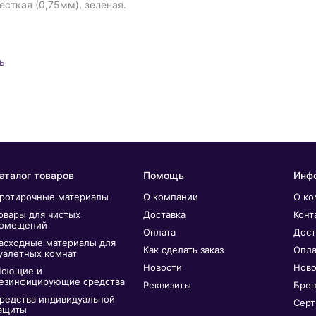
сткая (0,75мм), зеленая.
ь
аталог товаров
Помощь
Инф
ротирочные материалы
О компании
О ко
овары для чистых
Доставка
Конт
омещений
Оплата
Дост
асходные материалы для
Как сделать заказ
Опла
уалетных комнат
Новости
Ново
оющие и
езинфицирующие средства
Реквизиты
Бре
редства индивидуальной
Серт
ащиты