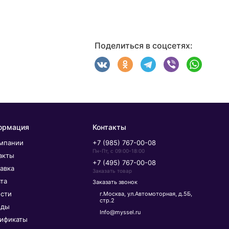
Поделиться в соцсетях:
ормация
Контакты
мпании
+7 (985) 767-00-08
Пн-Пт, с 09:00-18:00
акты
+7 (495) 767-00-08
авка
Заказать товар
та
Заказать звонок
сти
г.Москва, ул.Автомоторная, д.5Б,
стр.2
нды
Info@myssel.ru
ификаты