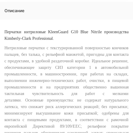
Описание
Перчатки нитриловые KleenGuard G10 Blue Nitrile производства
Kimberly-Clark Professional.
Нитриловые перчатки с текстурированной поверхностью кончиков
пальцев, без талька, с рельефной манжетой, пригодны для контакта
с продуктами, в удобной раздаточной коробке. Идеальное решение,
обеспечивающее защиту СИЗ категории 1 в автомобильной
промышленности, в машиностроении, при работах на складах,
выполнении инженерно-технических работ, очистки, в пищевой
промышленности и на предприятиях общественно вышенная
тактильная чувствительность для работ с мелкими
деталями. Основные преимущества: не содержат натурального
латекса, что снижает риск аллергических реакций; без присыпки;
минимизируют высушивание кожи присыпкой; одобрены для
контакта с пищевыми продуктами, в соответствии с рамочной
европейской Директивой 89/109/EEC; рельефное покрытие
кончиков пальцев обеспечивает наилучший захват; специальная