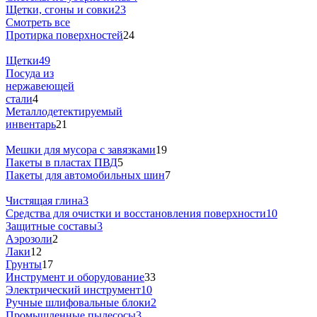
Щетки, сгоны и совки
23
Смотреть все
Протирка поверхностей
24
Щетки
49
Посуда из
нержавеющей
стали
4
Металлодетектируемый
инвентарь
21
Мешки для мусора с завязками
19
Пакеты в пластах ПВД
5
Пакеты для автомобильных шин
7
Чистящая глина
3
Средства для очистки и восстановления поверхности
10
Защитные составы
3
Аэрозоли
2
Лаки
12
Грунты
17
Инструмент и оборудование
33
Электрический инструмент
10
Ручные шлифовальные блоки
2
Промышленные пылесосы
3