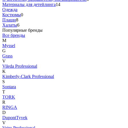
Материалы для детейлинга
14
Одежда
Костюмы
0
Плащи
8
Халаты
6
Популярные бренды
Все бренды
M
Myssel
G
Grass
V
Vileda Professional
K
Kimberly-Clark Professional
S
Sontara
T
TORK
R
RINGA
D
DupontTyvek
V
Veiro Professional