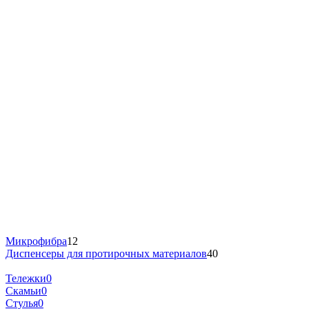
Микрофибра
12
Диспенсеры для протирочных материалов
40
Тележки
0
Скамьи
0
Стулья
0