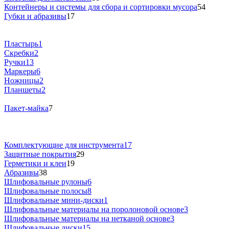
Контейнеры и системы для сбора и сортировки мусора
54
Губки и абразивы
17
Пластырь
1
Скребки
2
Ручки
13
Маркеры
6
Ножницы
2
Планшеты
2
Пакет-майка
7
Комплектующие для инструмента
17
Защитные покрытия
29
Герметики и клеи
19
Абразивы
38
Шлифовальные рулоны
6
Шлифовальные полосы
8
Шлифовальные мини-диски
1
Шлифовальные материалы на поролоновой основе
3
Шлифовальные материалы на нетканой основе
3
Шлифовальные диски
15