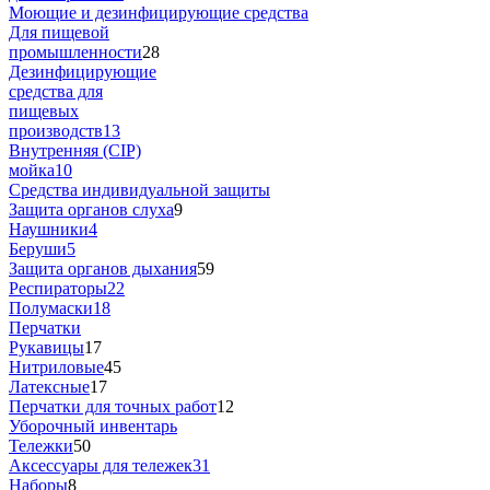
Моющие и дезинфицирующие средства
Для пищевой
промышленности
28
Дезинфицирующие
средства для
пищевых
производств
13
Внутренняя (CIP)
мойка
10
Средства индивидуальной защиты
Защита органов слуха
9
Наушники
4
Беруши
5
Защита органов дыхания
59
Респираторы
22
Полумаски
18
Перчатки
Рукавицы
17
Нитриловые
45
Латексные
17
Перчатки для точных работ
12
Уборочный инвентарь
Тележки
50
Аксессуары для тележек
31
Наборы
8