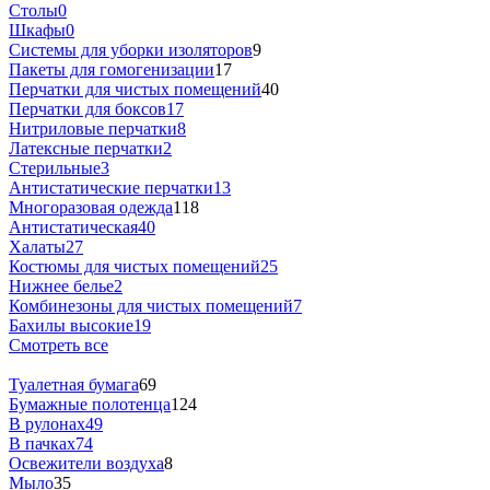
Столы
0
Шкафы
0
Системы для уборки изоляторов
9
Пакеты для гомогенизации
17
Перчатки для чистых помещений
40
Перчатки для боксов
17
Нитриловые перчатки
8
Латексные перчатки
2
Стерильные
3
Антистатические перчатки
13
Многоразовая одежда
118
Антистатическая
40
Халаты
27
Костюмы для чистых помещений
25
Нижнее белье
2
Комбинезоны для чистых помещений
7
Бахилы высокие
19
Смотреть все
Туалетная бумага
69
Бумажные полотенца
124
В рулонах
49
В пачках
74
Освежители воздуха
8
Мыло
35