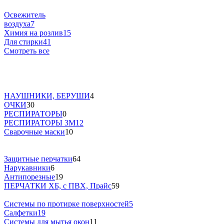
Освежитель
воздуха
7
Химия на розлив
15
Для стирки
41
Смотреть все
НАУШНИКИ, БЕРУШИ
4
ОЧКИ
30
РЕСПИРАТОРЫ
0
РЕСПИРАТОРЫ 3М
12
Сварочные маски
10
Защитные перчатки
64
Нарукавники
6
Антипорезные
19
ПЕРЧАТКИ ХБ, с ПВХ, Прайс
59
Системы по протирке поверхностей
5
Салфетки
19
Системы для мытья окон
11