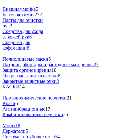
Внешняя мойка
5
Бытовая химия
272
Пасты для очистки
рук
3
Средства для ухода
за кожей рук
6
Средства для
кофемашин
6
Полнолицевые маски
5
Патроны, фильтры и расходные материалы
27
Защита органов зрения
10
Открытые защитные очки
8
Закрытые защитные очки
2
КАСКИ
14
Противохимические перчатки
21
Краги
6
Антивибрационные
17
Комбинированные перчатки
25
Мопы
18
Держатели
5
Системы по уборке пола
54