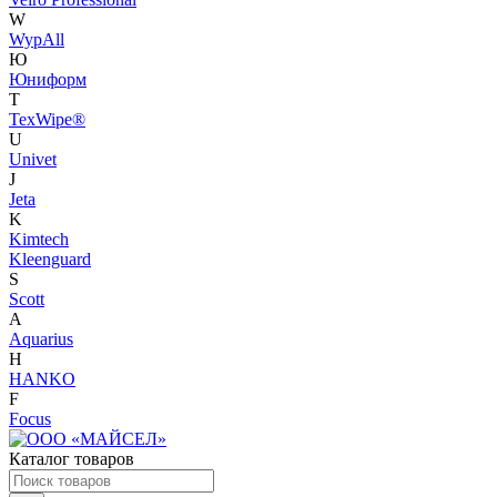
W
WypAll
Ю
Юниформ
T
TexWipe®
U
Univet
J
Jeta
K
Kimtech
Kleenguard
S
Scott
A
Aquarius
H
HANKO
F
Focus
Каталог товаров