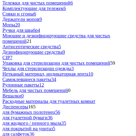
Тележки для чистых помещений
6
Комплектующие для тележек
6
Совки и сгоны
6
Держатели мопов
9
Мопы
20
Ручки для швабр
4
Моющие и дезинфицирующие средства для чистых
помещений
21
Антисептические средства
5
Дезинфицирующие средства
9
CIP
7
Упаковка для стерилизации для чистых помещений
59
Чехлы для стерилизации одежды
3
Нетканый материал, индикаторная лента
10
Самоклеящиеся пакеты
34
Рулонные пакеты
12
Мебель для чистых помещений
0
Вешалки
0
Расходные материалы для туалетных комнат
Диспенсеры
165
для бумажных полотенец
56
для туалетной бумаги
36
для жидкого / пенного мыла
35
для покрытий на унитаз
5
для салфеток
36