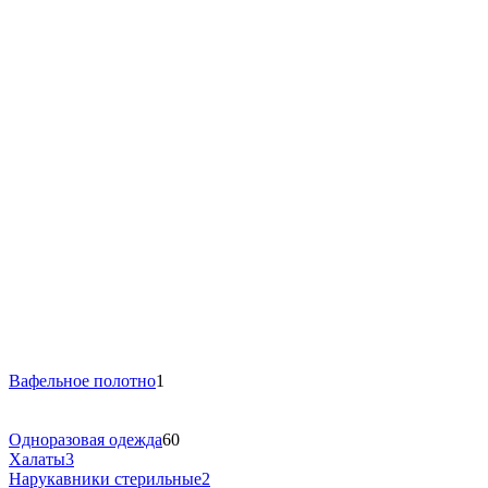
Вафельное полотно
1
Одноразовая одежда
60
Халаты
3
Нарукавники стерильные
2