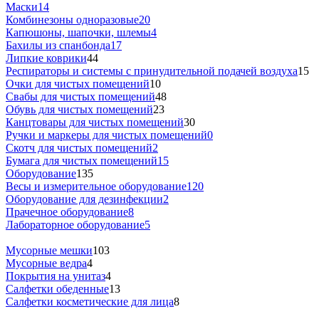
Маски
14
Комбинезоны одноразовые
20
Капюшоны, шапочки, шлемы
4
Бахилы из спанбонда
17
Липкие коврики
44
Респираторы и системы с принудительной подачей воздуха
15
Очки для чистых помещений
10
Свабы для чистых помещений
48
Обувь для чистых помещений
23
Канцтовары для чистых помещений
30
Ручки и маркеры для чистых помещений
0
Скотч для чистых помещений
2
Бумага для чистых помещений
15
Оборудование
135
Весы и измерительное оборудование
120
Оборудование для дезинфекции
2
Прачечное оборудование
8
Лабораторное оборудование
5
Мусорные мешки
103
Мусорные ведра
4
Покрытия на унитаз
4
Салфетки обеденные
13
Салфетки косметические для лица
8