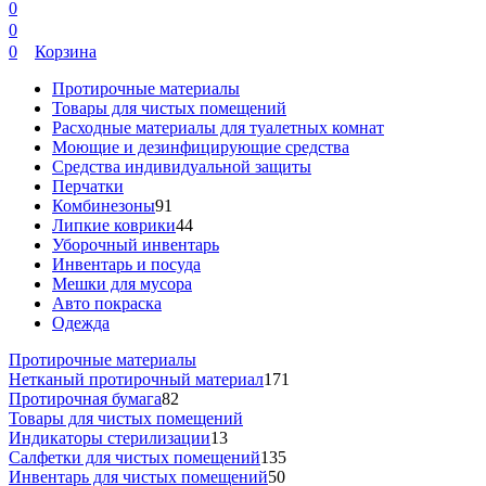
0
0
0
Корзина
Протирочные материалы
Товары для чистых помещений
Расходные материалы для туалетных комнат
Моющие и дезинфицирующие средства
Средства индивидуальной защиты
Перчатки
Комбинезоны
91
Липкие коврики
44
Уборочный инвентарь
Инвентарь и посуда
Мешки для мусора
Авто покраска
Одежда
Протирочные материалы
Нетканый протирочный материал
171
Протирочная бумага
82
Товары для чистых помещений
Индикаторы стерилизации
13
Салфетки для чистых помещений
135
Инвентарь для чистых помещений
50