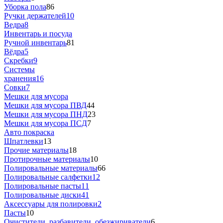
Уборка пола
86
Ручки держателей
10
Ведра
8
Инвентарь и посуда
Ручной инвентарь
81
Вёдра
5
Скребки
9
Системы
хранения
16
Совки
7
Мешки для мусора
Мешки для мусора ПВД
44
Мешки для мусора ПHД
23
Мешки для мусора ПCД
7
Авто покраска
Шпатлевки
13
Прочие материалы
18
Протирочные материалы
10
Полировальные материалы
66
Полировальные салфетки
12
Полировальные пасты
11
Полировальные диски
41
Аксессуары для полировки
2
Пасты
10
Очистители, разбавители, обезжириватели
6