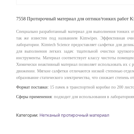
7558 Протирочный материал для оптики/тонких работ Kimt
Специально разработанный материал для выполнения тонких от
так же известен под названием Kimwipes. Эффективная очи
лаборатории. Kimtech Science предоставляет салфетки для дел
для выполнения легких задач: тщательной очистки хрупкого
инструменты. Материал соответствует классу чистоты помеще
Химически неактивный материал позволяет использовать их с 
движении. Мягкие салфетки отличаются низкой степенью отделе
образование статического электричества, что снижает степень от
Формат поставки:
15 пачек в транспортной коробке по 200 листо
Сферы применения
:
подходит для использования в лабораториях
Категории:
Нетканый протирочный материал