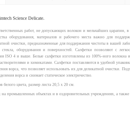
ech Science Delicate.
ветственных работ, не допускающих волокон и мельчайших царапин, в 
стка оборудования, материалов и рабочего места важно для поддер
икатной очистки, предназначенные для поддержания чистоты в вашей лаб
 стекла, оборудования и поверхностей. Салфетки позволяют с легко
ния ISO 4 и выше. Белые салфетки изготовлены из 100%-ного волокна 
растворителями и химикатами. Салфетки поставляются в удобной упаковк
ния ворса, что позволяет использовать их для деликатной очистки. Под
деления ворса и снимает статическое электричество.
в белого цвета, размер листа 20,5 х 20 см.
 на промышленных объектах и в оздоровительных учреждениях, а также в