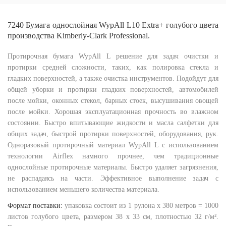
7240 Бумага однослойная WypAll L10 Extra+ голубого цвета
производства Kimberly-Clark Professional.
Протирочная бумага WypAll L решение для задач очистки и
протирки средней сложности, таких, как полировка стекла и
гладких поверхностей, а также очистка инструментов. Подойдут для
общей уборки и протирки гладких поверхностей, автомобилей
после мойки, оконных стекол, барных стоек, высушивания овощей
после мойки. Хорошая эксплуатационная прочность во влажном
состоянии. Быстро впитывающие жидкости и масла салфетки для
общих задач, быстрой протирки поверхностей, оборудования, рук.
Одноразовый протирочный материал WypAll L с использованием
технологии Airflex намного прочнее, чем традиционные
однослойные протирочные материалы. Быстро удаляет загрязнения,
не распадаясь на части. Эффективное выполнение задач с
использованием меньшего количества материала.
Формат поставки:
упаковка состоит из 1 рулона х 380 метров = 1000
листов голубого цвета, размером 38 х 33 см, плотностью 32 г/м².