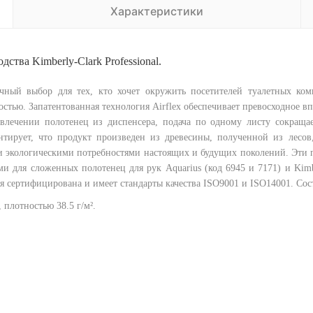
Характеристики
ства Kimberly-Clark Professional.
ный выбор для тех, кто хочет окружить посетителей туалетных ком
стью. Запатентованная технология Airflex обеспечивает превосходное в
звлечении полотенец из диспенсера, подача по одному листу сокращ
нтирует, что продукт произведен из древесины, полученной из лесов
и экологическими потребностями настоящих и будущих поколений. Эти п
и для сложенных полотенец для рук Aquarius (код 6945 и 7171) и Kimber
я сертифицирована и имеет стандарты качества ISO9001 и ISO14001. Сос
 плотностью 38.5 г/м².