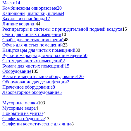
Маски
14
Комбинезоны одноразовые
20
Капюшоны, шапочки, шлемы
4
Бахилы из спанбонда
17
Липкие коврики
44
Респираторы и системы с принудительной подачей воздуха
15
Очки для чистых помещений
10
Свабы для чистых помещений
48
Обувь для чистых помещений
23
Канцтовары для чистых помещений
30
Ручки и маркеры для чистых помещений
0
Скотч для чистых помещений
2
Бумага для чистых помещений
15
Оборудование
135
Весы и измерительное оборудование
120
Оборудование для дезинфекции
2
Прачечное оборудование
8
Лабораторное оборудование
5
Мусорные мешки
103
Мусорные ведра
4
Покрытия на унитаз
4
Салфетки обеденные
13
Салфетки косметические для лица
8