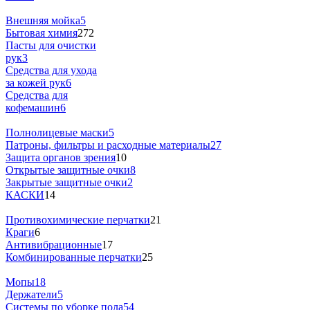
Внешняя мойка
5
Бытовая химия
272
Пасты для очистки
рук
3
Средства для ухода
за кожей рук
6
Средства для
кофемашин
6
Полнолицевые маски
5
Патроны, фильтры и расходные материалы
27
Защита органов зрения
10
Открытые защитные очки
8
Закрытые защитные очки
2
КАСКИ
14
Противохимические перчатки
21
Краги
6
Антивибрационные
17
Комбинированные перчатки
25
Мопы
18
Держатели
5
Системы по уборке пола
54