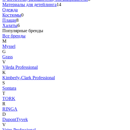
Материалы для детейлинга
14
Одежда
Костюмы
0
Плащи
8
Халаты
6
Популярные бренды
Все бренды
M
Myssel
G
Grass
V
Vileda Professional
K
Kimberly-Clark Professional
S
Sontara
T
TORK
R
RINGA
D
DupontTyvek
V
Veiro Professional