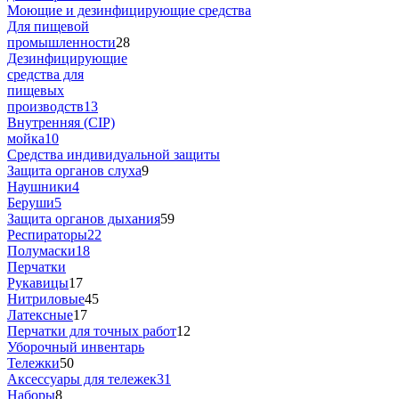
Моющие и дезинфицирующие средства
Для пищевой
промышленности
28
Дезинфицирующие
средства для
пищевых
производств
13
Внутренняя (CIP)
мойка
10
Средства индивидуальной защиты
Защита органов слуха
9
Наушники
4
Беруши
5
Защита органов дыхания
59
Респираторы
22
Полумаски
18
Перчатки
Рукавицы
17
Нитриловые
45
Латексные
17
Перчатки для точных работ
12
Уборочный инвентарь
Тележки
50
Аксессуары для тележек
31
Наборы
8