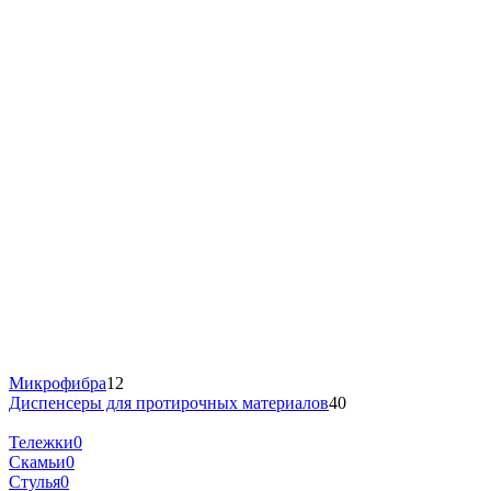
Микрофибра
12
Диспенсеры для протирочных материалов
40
Тележки
0
Скамьи
0
Стулья
0