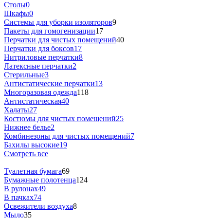
Столы
0
Шкафы
0
Системы для уборки изоляторов
9
Пакеты для гомогенизации
17
Перчатки для чистых помещений
40
Перчатки для боксов
17
Нитриловые перчатки
8
Латексные перчатки
2
Стерильные
3
Антистатические перчатки
13
Многоразовая одежда
118
Антистатическая
40
Халаты
27
Костюмы для чистых помещений
25
Нижнее белье
2
Комбинезоны для чистых помещений
7
Бахилы высокие
19
Смотреть все
Туалетная бумага
69
Бумажные полотенца
124
В рулонах
49
В пачках
74
Освежители воздуха
8
Мыло
35