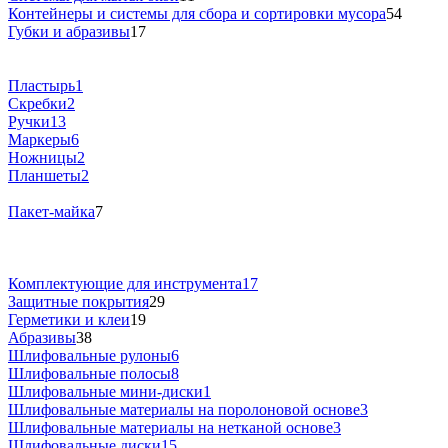
Контейнеры и системы для сбора и сортировки мусора
54
Губки и абразивы
17
Пластырь
1
Скребки
2
Ручки
13
Маркеры
6
Ножницы
2
Планшеты
2
Пакет-майка
7
Комплектующие для инструмента
17
Защитные покрытия
29
Герметики и клеи
19
Абразивы
38
Шлифовальные рулоны
6
Шлифовальные полосы
8
Шлифовальные мини-диски
1
Шлифовальные материалы на поролоновой основе
3
Шлифовальные материалы на нетканой основе
3
Шлифовальные диски
15