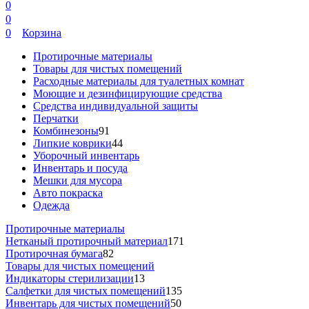
0
0
0
Корзина
Протирочные материалы
Товары для чистых помещений
Расходные материалы для туалетных комнат
Моющие и дезинфицирующие средства
Средства индивидуальной защиты
Перчатки
Комбинезоны
91
Липкие коврики
44
Уборочный инвентарь
Инвентарь и посуда
Мешки для мусора
Авто покраска
Одежда
Протирочные материалы
Нетканый протирочный материал
171
Протирочная бумага
82
Товары для чистых помещений
Индикаторы стерилизации
13
Салфетки для чистых помещений
135
Инвентарь для чистых помещений
50