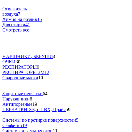
Освежитель
воздуха
7
Химия на розлив
15
Для стирки
41
Смотреть все
НАУШНИКИ, БЕРУШИ
4
ОЧКИ
30
РЕСПИРАТОРЫ
0
РЕСПИРАТОРЫ 3М
12
Сварочные маски
10
Защитные перчатки
64
Нарукавники
6
Антипорезные
19
ПЕРЧАТКИ ХБ, с ПВХ, Прайс
59
Системы по протирке поверхностей
5
Салфетки
19
Системы для мытья окон
11