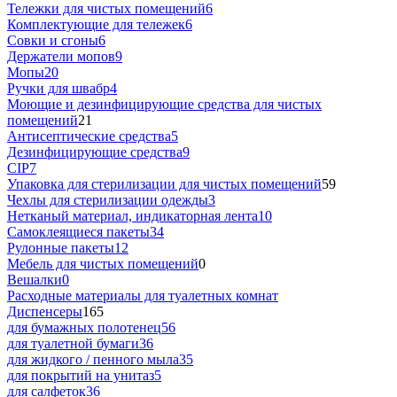
Тележки для чистых помещений
6
Комплектующие для тележек
6
Совки и сгоны
6
Держатели мопов
9
Мопы
20
Ручки для швабр
4
Моющие и дезинфицирующие средства для чистых
помещений
21
Антисептические средства
5
Дезинфицирующие средства
9
CIP
7
Упаковка для стерилизации для чистых помещений
59
Чехлы для стерилизации одежды
3
Нетканый материал, индикаторная лента
10
Самоклеящиеся пакеты
34
Рулонные пакеты
12
Мебель для чистых помещений
0
Вешалки
0
Расходные материалы для туалетных комнат
Диспенсеры
165
для бумажных полотенец
56
для туалетной бумаги
36
для жидкого / пенного мыла
35
для покрытий на унитаз
5
для салфеток
36