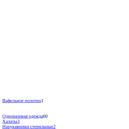
Вафельное полотно
1
Одноразовая одежда
60
Халаты
3
Нарукавники стерильные
2