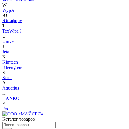
W
WypAll
Ю
Юниформ
T
TexWipe®
U
Univet
J
Jeta
K
Kimtech
Kleenguard
S
Scott
A
Aquarius
H
HANKO
F
Focus
Каталог товаров