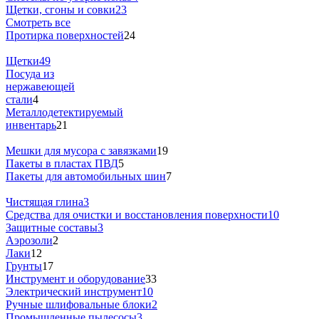
Щетки, сгоны и совки
23
Смотреть все
Протирка поверхностей
24
Щетки
49
Посуда из
нержавеющей
стали
4
Металлодетектируемый
инвентарь
21
Мешки для мусора с завязками
19
Пакеты в пластах ПВД
5
Пакеты для автомобильных шин
7
Чистящая глина
3
Средства для очистки и восстановления поверхности
10
Защитные составы
3
Аэрозоли
2
Лаки
12
Грунты
17
Инструмент и оборудование
33
Электрический инструмент
10
Ручные шлифовальные блоки
2
Промышленные пылесосы
3