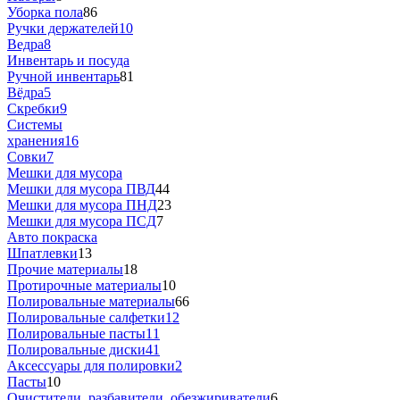
Уборка пола
86
Ручки держателей
10
Ведра
8
Инвентарь и посуда
Ручной инвентарь
81
Вёдра
5
Скребки
9
Системы
хранения
16
Совки
7
Мешки для мусора
Мешки для мусора ПВД
44
Мешки для мусора ПHД
23
Мешки для мусора ПCД
7
Авто покраска
Шпатлевки
13
Прочие материалы
18
Протирочные материалы
10
Полировальные материалы
66
Полировальные салфетки
12
Полировальные пасты
11
Полировальные диски
41
Аксессуары для полировки
2
Пасты
10
Очистители, разбавители, обезжириватели
6